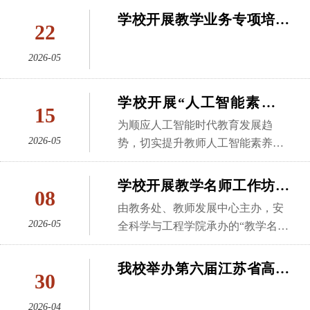
建设交流》的专题报告。报告中，
作。教务处、产教融合教育办公
科组二等奖，外国语学院甘雨田老
处、教师发展中心组织开展了“人工
合赛道的突破。教创赛是经教育部
学校开展教学业务专项培训
陈乐聚焦教师教学创新大赛备赛要
室、教师发展中心协同学院，精心
22
师获文科组二等奖，为我校在该项
智能素养与能力提升”系列培训（第
批准、纳入《教育部直属单位三评
第二期
点与智慧课程建设两大核心内容，
组织多轮培训辅导和模拟演练，为
赛事上取得的最好成绩。同时，学
二期）。活动特别邀请超星集团高
一竞赛保留项目清单》的唯一高校
结合自身第五届江苏省高校教师教
2026-05
参赛教师保驾护航。参赛教师们积
校蝉联“优秀组织奖”。自竞赛工作
级教学设计师周子阳老师作专题报
教师教学竞赛。自2025年7月启动校
学创新大赛的参赛经历与多年一线
极配合，精心打磨，在赛场上展现
启动以来，校领导高度重视此次比
告，80余名教师代表参加。周子阳
赛以来，校领导全程参与，多次指
教学实践经验，围绕教学创新成果
出高水平的教学创新能力。此次取
赛，校工会联合教务处认真制定备
学校开展“人工智能素养与
以《人工智能赋能教学创新大赛备
导备赛工作，教务处、产教融合教
15
报告撰写、课堂教学实录打磨、赛
得的历史性佳绩充分体现了我校教
赛方案，各相关职能部门与学院通
能力提升”系列培训第一期
赛与教学模式创新》为题，围绕教
育办公室、教师发展中心与学院协
为顺应人工智能时代教育发展趋
事附加材料完善、现场汇报PPT设
育教学创新、培养人才的成效，彰
力协作、鼎力支持，为参赛教师提
学模式创新，重点讲解了人工智能
2026-05
同发力，邀请国家级教学名师、往
势，切实提升教师人工智能素养与
计与展示技巧等关键备赛模块，逐
显了我校教师勇担责任、追求卓越
供了全方位的专业指导与坚实的后
技术在教学设计、学情分析、个性
届国赛获奖团队负责人组成专家指
教学应用能力，推动人工智能与教
一拆解备赛重点、难点与常见问
的精神风貌。学校将以此为契机，
勤保障。面对备赛周期紧迫、工作
化教学、课堂互动等环节的应用路
导组，围绕教学创新报告、课堂教
育教学深度融合，5月13日，教务
题。同时，立足《化工原理》课程
学校开展教学名师工作坊暨
进一步聚焦教师教学创新，加强教
任务繁重等现实挑战，参赛教师迎
08
径，演示了AI教学工具在课件优
学实录、现场答辩等关键环节进行
处、产教融合教育办公室、教师发
教学实际，详细分享了智慧课程建
师教学能力培训，
青年教师教学系列培训活动
难而上，潜心研磨教学设计，对每
由教务处、教师发展中心主办，安
化、习题生成、教学评价等方面的
多轮打磨。参赛教师扎根教学一
展中心组织开展了“人工智能素养与
设的整体思路、改革路径与实践成
（第三期）
2026-05
一堂课精雕细琢，生动彰显了“责
全科学与工程学院承办的“教学名师
实操方法，引导教师打破传统教学
线，精准锚定“深层采油任务牵引不
能力提升”系列培训（第一期）。活
果，重点展示了各类AI教学工具、
任”的深刻内涵，助力学校教育事业
工作坊”暨青年教师教学培训活动于
思维，构建“人工智能+教学”的新型
足、知识体系难以衔接生产问题”等
动特别邀请第六届江苏省教师教学
智慧教学平台在课程教学设计、课
高质量发展。
2026年5月6日下午在逸夫楼516顺利
教学模式。同时，结合往届获奖优
我校举办第六届江苏省高校
核心教学痛点，根据实际采油方案
创新大赛人工智能赛道特等奖尧横
堂互动、资源建设、教学优化等环
30
举行。本次活动特邀单雪影副教授
秀案例，拆解了人工智能赋能教学
青年教师教学竞赛选拔赛
老师作专题报告，80余名教师代表
节的具体应用方法与实操案例。本
作题为《智慧教学与线下教学的矛
创新的作品设计思路、课件制作技
参加。培训由教务处副处长、教师
2026-04
次名师工作坊培训活动精准聚焦青