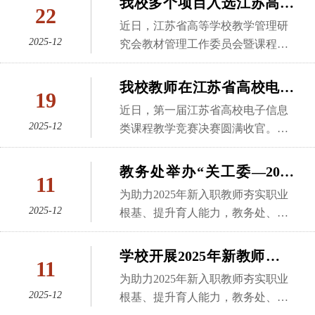
我校多个项目入选江苏高校
处、教师发展中心及马克思主义学
政课教学设计的核心要点与备赛经
22
致欢迎辞。扬州工业职业技术学院
座内容翔实、深入浅出，受益匪
大数据学院、阿里云计算有限公
入全流程，强调了各环节的时间节
课程思政与教材建设典型案
院相关负责人出席活动。本次活动
验，引导青年教师在AI赋能的同时
近日，江苏省高等学校教学管理研
党委副书记、院长薛冰回顾了教研
浅，具有很强的针对性和可操作
司，共同开展“教师AI素养提升计
点与注意事项，旨在确保毕业生相
由教务处、教师发展中心主办，马
例
2025-12
坚守思政育人初心，实现技术与育
究会教材管理工作委员会暨课程思
室自2021年获批建设以来的申请历
性，进一步明确了学校分类发展的
划”专题培训。阿里云计算有限公司
关课程衔接工作规范、高效，保障
克思主义学院承办。现场，参赛教
人的深度融合。活动现场，青年教
政建设工作委员会2025年学术年会
程与建设基础。我校国家级教学名
思路方向，为我校持续深化教育教
总部派遣多位AI领域专家来校授
学生顺利毕业。随后，外国语学院
师围绕教学专题开展说课展示，教
师们围绕AI 工具在日常教学中的具
在南京召开，我校获江苏高校课程
师邵辉教授作题为“传承创新，守望
我校教师在江苏省高校电子
学改革、提升办学质量奠定了坚实
课，全校70余名教师参加培训。本
教学秘书何伊凡老师结合本院工作
19
学内容丰富鲜活、呈现形式新颖多
体应用、教学创新设计的实践难点
思政典型案例6项，教材建设典型案
教学”的阶段性建设总结报告，系统
基础。
信息类课程教学竞赛中荣获
次培训紧扣人工智能赋能教育教学
实际，对《大学外语》课程的设
近日，第一届江苏省高校电子信息
样，充分展现了我校思政课教师良
等问题展开热烈交流。大家纷纷表
例1项。近年来，学校持续深化课程
梳理了教研室在创新教研形态、打
与科研创新主题，围绕国产大模型
三等奖
2025-12
置、排课及学生选课等流程进行了
类课程教学竞赛决赛圆满收官。我
好的精神风貌、严谨的治学态度与
示，本次培训内容兼具理论高度与
思政教学改革，组织开展了“常州大
造教学共同体、深化教学改革、共
应用、AIGC设计新范式、智能体
全面梳理，并对常见问题进行了解
院青年博士张阔阔老师凭借扎实的
扎实的理论功底。经过激烈角逐与
实践指导性，对提升自身教学能
学课程思政高质量建设行动”，通过
建优质资源及提升育人质量等方面
（Agent）搭建与模型部署等前沿内
答。该课程面向全校学生，涉及面
教学功底与创新的教学设计，在激
专家评审，活动最终评选出特等奖2
教务处举办“关工委—2025
力、打造高质量课堂具有很好的指
课程思政示范专业、团队、课程认
取得的建设成效。虚拟教研室现任
11
容，系统呈现人工智能技术在高校
广、选课人数多，管理复杂度高。
烈角逐中脱颖而出，荣获三等奖。
名、一等奖3名、二等奖 6名。作为
导意义。此次
年新教师教育教学专题培
定，课程思政现场教学展示，课程
负责人欧红香汇报了虚拟教研室202
为助力2025年新入职教师夯实职业
教学、科研与管理场景中的实践路
分享从分级教学安排、选课操作指
本次竞赛由江苏省高等教育学会电
学校深化思政课教学改革的重要抓
思政工作坊系列培训，课程思政结
训”活动
2025-12
6年度工作计划，明确了以“云上名
根基、提升育人能力，教务处、产
径。培训课程注重理论与实践相结
引等方面入手，为各学院教学秘书
子信息类专业教学研究会主办，以
手，本次教学展示活动始终秉持“以
对共建，课程思政教学大纲修订等
师讲堂”“云上会客厅”“云端课
教融合教育办公室、教师发展中心
合，通过真实案例讲解和操作演
处理类似公共课程管理问题提供了
落实《教育强国建设规划纲要（202
赛促教、以赛促改、以赛促升”的鲜
多种形式，高质量推进课程思政建
堂”和“云端教学工作坊”为核心的系
联合工会于12月10日在科教城校区
示，帮助教师深入理解人工智能技
学校开展2025年新教师教育
宝贵经验和清晰的工作思路。接下
4-2035 年）》为指引，立足人工智
明导向，有效激发了教师教学创新
11
设。学校围绕四新建设，以专业、
列品牌活动规划，并诚挚邀请更多
文正楼第四会议室开展“关工委—20
术逻辑，提升AI工具的实际应用能
来，华罗庚学院教学秘书洪逸群老
教学系列培训——教学设计
能技术赋能电子信息类专业课程教
活力，为凝练优质教学经验、提升
为助力2025年新入职教师夯实职业
课程、教学改革研究成果为依托，
院校与教师加入，共建共享开放教
25年新教师教育教学专题培训”活
力。在“国产大模型在教学、科研中
师进
学的新形势，旨在引导广大教师更
与反思
2025-12
思政课教学质量搭建了高效交流平
根基、提升育人能力，教务处、教
编写数字教材、产教融合系列教材
育生态。主题报告环节依次由南京
动。培训特邀学校创新创业学院原
的应用概述”课程中，阿里云计算有
新教学理念、创新教学方法、锤炼
台，将进一步推动我校思政课建设