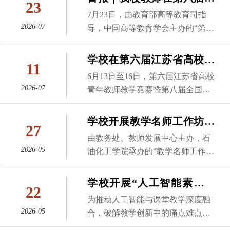
23
次大赛以“推动教学创新 培养一流
国高校教师教学创新大赛中
7月23日，由教育部高等教育司指
人才”为主题，共设32个赛区，覆盖
取得佳绩
2026-07
导，中国高等教育学会主办的“第六
所有本科高校，覆盖所有学科门
届全国高校教师教学创新大赛”（以
类，有12.7万名教师参加校赛，3.4
下简称教创赛）圆满落幕。本届教
学校在第六届江苏省高校青
万名教师参加省赛，最终588门课程
11
创赛共设32个赛区，覆盖所有本科
年教师教学竞赛中获佳绩
的2253位教师（含团队教师）入围
6月13日至16日，第六届江苏省高校
高校，13.8万名教师参加校赛，4.5
全国赛现场赛。我校马克思主义学
2026-07
青年教师教学竞赛暨第八届全国高
万名教师参加省赛，2694位教师
院周本卫团队获基础课程中级及以
校青年教师教学竞赛选拔赛在南京
（含团队）携699门精品课程晋级全
下组别一等奖，这是我校继省赛取
航空航天大学天目湖校区举行。该
学校开展教学名师工作坊暨
国赛现场评审。全国赛现场评审在
27
得骄人成绩之后，首次荣获全国高
项赛事由江苏省总工会、省教育
青年教师教学系列培训活动
南京大学、南京理工大学举办，经
由教务处、教师发展中心主办，石
校教师教学创新大赛最高奖项，再
厅、团省委联合主办，来自全省88
专家评审，104个教师（团队）获一
（第八期）
2026-05
油化工学院承办的“教学名师工作
次实现历史性突破。颁奖现场（左
个代表队、110所高校的214名青年
等奖、247个教师（团队）获二等
坊”暨青年教师教学系列培训第八期
九为周本卫老师）学校高度重视大
教师参加了文科、理科、工科、医
奖、348个教师（团队）获三等奖。
活动于5月26日下午在科教城校区第
赛组织工作，从启动会、校赛选
学校开展“人工智能素养与
科、思想政治课专项5个组别的决
22
我校石油与天然气工程学院、能源
四会议室顺利举行。本期活动特邀
拔、省赛角逐到国赛冲刺，历时10
能力提升”系列培训第二期
赛。经过激烈角逐，我校医学与健
为推动人工智能与课堂教学深度融
学院，能源低碳信创产业学院窦祥
陈乐副教授作题为《高校教师教学
个月，校党委书记徐守坤、副校长
康工程学院林烨老师获医科组二等
2026-05
合，破解教学创新中的痛点难点，
骥教授团队荣获产教融合地方高校
创新大赛参赛经验分享及智慧课程
李忠玉全程参与，多次指导备赛工
奖，王诤微电子学院严妍老师获理
助力教师精准备赛，5月19日，教务
组二等奖，实现学校教创赛产教融