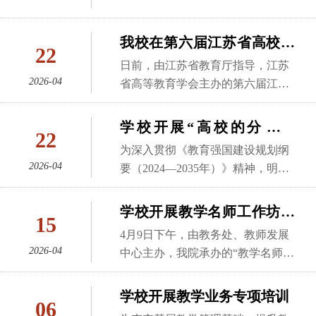
盾与统一——我的教学探索之路》
巧、现场展示技巧，针对教创赛备
发展中心副主任张洪文主持。尧横
年教师教学成长与赛事备赛需求，
的专题报告，全院青年教师及部分
赛过程中常见的选题偏差、技术应
以《以“灵犀智课”平台探索AI赋能
切实帮助青年教师夯实教学创新基
我校在第六届江苏省高校教
骨干教师积极参与。报告中，单雪
用不熟练、创新点不突出等问题，
22
高校课堂的实施路径》为题，围绕
础、提升数字化教学能力、精进赛
师教学创新大赛中喜获佳绩
影结合自身多年教学实践，以《危
给出了具体的改进建议和解决方
日前，由江苏省教育厅指导，江苏
其自主研发的人工智能赋能教学支
事备赛水平。下一步，学校将常态
险化学品热安全风险分析》《安全
2026-04
案。此次专题培训的成功举办，有
省高等教育学会主办的第六届江苏
撑系统“灵犀智课”，以AI+备课：精
化开展教师培训活动，以名师引
评价》《安全技术概论》等核心课
效破解了教师备赛中的困惑，提升
省高校教师教学创新大赛暨第六届
准预判、AI+分析：以学定教、AI
领、以赛促教、以智赋能，推动人
程的建设历程为切入点，系统梳理
了教师运用人工智能赋能教学创新
全国高校教师教学创新大赛选拔赛
+助教：可视互动、AI+作业：个性
学校开展“高校的分类发
工智能与教育教学深度融合，全面
22
了她在教学理念、教学设计及教学
的能力，下一步，我校将持续聚焦
圆满落幕。我校参赛教师凭借扎实
高效等四大核心功能构建全流程AI
提升教师队伍整体教学能力与人才
展”专题培训暨教学名师工
为深入贯彻《教育强国建设规划纲
改革措施方面的探索与思考。她直
教师教学能力提升，开展更多针对
的教学功底、新颖的创新设计和鲜
赋能教学。实现基于数据预测难
培养
作坊系列培训活动（第二
2026-04
要（2024—2035年）》精神，明晰
面当前教育数字化转型背景下智慧
性强、实用性高的专题培训，搭建
明的育人特色，在全省75所高校、6
点，从经验备课转向循证备课；通
期）
高校分类发展路径，凝聚办学共
教学与传统线下教学之间的张力，
教师交流提升的平台，以赛促教、
43名参赛教师的激烈角逐中脱颖而
过嵌入式练习和即答即评，实时掌
识，4月20日，教务处、教师发展中
提出二者并非对立关系，而是可以
学校开展教学名师工作坊暨
以智赋能，助力学校教育教学高质
出，共获特等奖1项、一等奖1项、
握课堂情况；文字加代码加图形，
15
心，产教融合创新发展研究院联合
通过科学的教学设计与灵活的教学
量发展。
青年教师教学系列培训活动
二等奖2项。并有3位教师入选“全国
三位一体的智能答疑；基于技能掌
4月9日下午，由教务处、教师发展
开展了“高校的分类发展”——教学
组织形式实现有机统一。她强调，
高校教师教学创新大赛江苏赛区训
（第一期）
2026-04
握概率算法的个性化作业推荐。参
中心主办，我院承办的“教学名师工
名师工作坊系列培训（第二期）。
教学改革的出发点和落脚点始终应
练营”。本届大赛以“推动教学创
训人员纷纷表示，“灵犀智课”是具
作坊”暨青年教师教学培训活动在文
活动特别邀请北京大学教育学院、
是学生能力的培养与思维方式的塑
新、培养一流人才”为主题，设置10
有很强的可操作性、可推广性的平
彰楼秋白讲堂举行。第五届全国高
学校开展教学业务专项培训
教育经济研究所郭建如教授作专题
造。她分享了在课程中如何借助智
06
个赛道，涵盖四新建设、课程思
台，拓宽了教学创新思路。下一
校教师教学创新大赛一等奖获得者
报告，学校各专业、教研室负责人