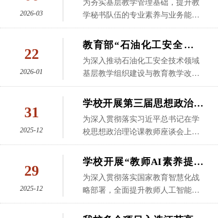
慧教学工具提升课堂互动性与学习
为夯实基层教学管理基础，提升教
政、产教融合、人工智能、实验教
步，我校将持续推进系列培训，聚
周本卫老师应邀作专题报告，全校4
参加培训。活动由教务处副处长、
2026-03
反馈效率，同时坚守线下教学中深
学秘书队伍的专业素养与业务能
学等多个领域，是全省高校教学领
焦人工智能与教育教学融合的重点
0余名青年教师参加活动。本次工作
教师发展中心副主任张洪文主持。
度思辨、师生共鸣、实践实操等不
力，保障新学期教学运行平稳有
域规格最高、影响力最大的赛事之
难点问题，不断丰富培训内容、创
坊以“从探索到反思：AI赋能思政课
郭建如长期深耕高等教育管理与政
可替代的价值环节。通过具体案
序，3月5日下午，教务处、教师发
一。备赛期间，学校领导高度重
教育部“石油化工安全技术
新培训形式，助力教师提升人工智
程教学创新设计”为主题，周本卫老
22
策研究，聚焦高校分类发展、产教
例，她生动展示了混合式教学在实
展中心在科教城校区教学主楼709教
视，统筹部署，组建专家团队开展
能应用能力，推
虚拟教研室”2026年首次教
师结合自身参赛与教学实践经验，
为深入推动石油化工安全技术领域
融合等领域，有着深厚的理论积淀
际课堂中的落地路径，既有理念层
室召开本学期第一次全校教学秘书
专项辅导，助力参赛教师打磨教学
围绕 AI 技术在思政课教学中的应
学研讨会暨工作部署会圆满
2026-01
基层教学组织建设与教育教学改革
和丰富的研究经验。讲座中，他结
面的高位引领，也有操作层面的具
业务能力培训。分管教务、学籍的
成果、优化教学设计。此次获奖，
用场景、创新路径与实践反思展开
召开
创新，1月20日，由我校牵头承办的
合国内外高校分类发展实践案例，
体方法。整场报告内容丰富、逻辑
负责人及工作人员和各学院教学秘
既是对我校参赛教师教学创新实践
深入分享。他从思政课教学的时代
教育部“石油化工安全技术虚拟教研
系统解读了高校分类发展的政策导
学校开展第三届思想政治理
清晰，单雪影深厚的教学功底和不
书参加了会议。本次培训聚焦实务
的充分肯定，也是学校深化教育教
31
要求出发，系统阐释了AI技术如何
室” 2026年首次教学研讨会暨工作
向、核心内涵，深入分析了当前我
断求新的探索精神给在场教师留
论课教学展示活动
操作与流程优化，旨在通过经验分
学改革、加强教师队伍建设的重要
为深入贯彻落实习近平总书记在学
赋能教学内容重构、教学方法创新
部署会在科教城校区顺利召开。会
国高校分类发展面临的机遇与挑
享与专题讲解，解决教学管理中的
2025-12
成果。下一步，学校将以此次大赛
校思想政治理论课教师座谈会上的
与教学评价优化，通过具体案例展
议采取线上线下相结合的方式，来
战。他重点阐述了分类发展与特色
共性难题与特殊案例。会议流程紧
为契机，发挥获奖教师的示范引领
重要讲话精神，着力搭建思政课教
示了AI在情境创设、互动教学、个
自全国多所高校、科研院所负责
办学的内在关联，提出高校需立足
凑，内容针对性强。首先，教务科
作用，推广优秀教学创新经验，持
师教学交流与风采展示平台，切实
性化辅导等环节的实践应用，为青
学校开展“教师AI素养提升
人、教学名师与骨干教师齐聚云端
自身优势，精准定位办学类型，通
29
工作人员黄河老师围绕“毕业生补修
续推动数智技术与课堂教学深度融
增强思政课的思想性、理论性、针
年教师破解思政课教学难点、提升
计划”专题培训
与线下，共议虚拟教研室建设与年
过深化产教融合、优化学科专业布
为深入贯彻落实国家教育智慧化战
公选课对接工作流程”进行了详细讲
合、课程思政与专业教学有机衔
对性与亲和力，12 月 26 日，学校
课堂吸引力提供了可借鉴的实操方
度工作计划。会议第一阶段由常州
2025-12
局，实现差异化高质量发展，为我
略部署，全面提升教师人工智能素
解。针对毕业生可能出现的课程修
接，不断提升人才培养质量，为江
成功举办第三届思想政治理论课教
案。同时，周本卫老师结合全国教
大学安全科学与工程学院院长邢志
校找准分类发展切入点提供了清晰
养和智慧化教学能力，12月24日，
读问题，黄老师系统梳理了补修公
苏高等教育高质量发展贡献力量。
学展示活动（说课比赛）。教务
学创新大赛的评审标准，分享了思
祥主持，常州大学教务处处长莫琦
指引。参训人员纷纷表示，整场讲
教务处、教师发展中心联合阿里云
选课的申请、审核、选课及成绩录